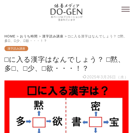
HOME
>
おうち時間
>
漢字読み講座
>
□に入る漢字はなんでしょう？ □黙、
多□、□少、□欲・・・！？
漢字読み講座
□に入る漢字はなんでしょう？ □黙、
多□、□少、□欲・・・！？
2025年3月26日（水）