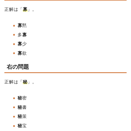
正解は「
寡
」。
寡
黙
多
寡
寡
少
寡
欲
右の問題
正解は「
秘
」。
秘
密
秘
書
秘
策
秘
宝