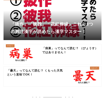
2025.03.30
「抜作」「彼我」「花紅柳緑」これら3つ
の難読漢字が読めたら漢字マスター！
「病巣」ってなんて読む？ （びょうす）
ではありません！
「曇天」ってなんて読む？ くもった天気
という意味でOK！