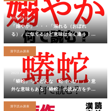
2025.05.07
「嫋やか」・・・「溺れる（おぼれ
る）」に似てるけど意味は全く違う！素
敵な女性のこと！？
漢字読み講座
2023.10.31
「蟒蛇」ってどんな「蛇（へび）」？意
外な意味もある「蟒蛇」の読み方をチェ
ック！
漢字読み講座