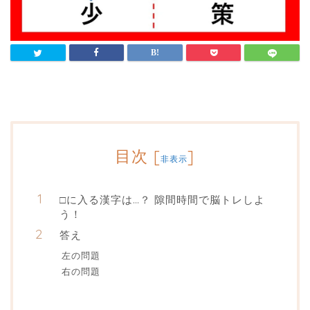
目次
[
]
非表示
□に入る漢字は…？ 隙間時間で脳トレしよ
う！
答え
左の問題
右の問題