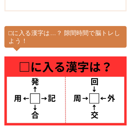
□に入る漢字は…？ 隙間時間で脳トレし
よう！