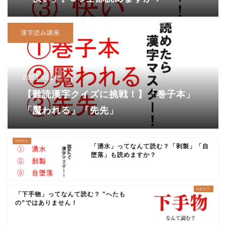
漢字読み講座
2023.06.26
【難読漢字クイズに挑戦！】「巻子本」
「魘われる」「先先」
「湧水」ってなんて読む？「剥製」「自
堕落」も読めますか？
「下手物」ってなんて読む？ "へたも
の”ではありません！