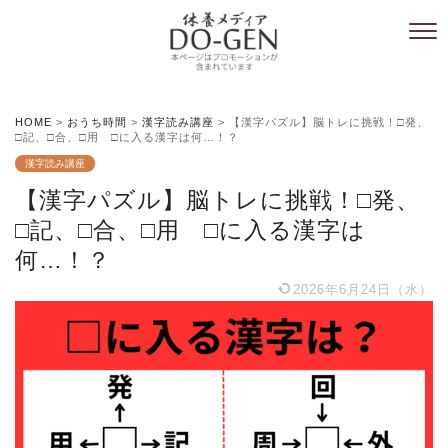
HOME
>
おうち時間
>
漢字読み講座
>
【漢字パズル】脳トレに挑戦！□発、
□記、□合、□用 □に入る漢字は何…！？
漢字読み講座
【漢字パズル】脳トレに挑戦！□発、
□記、□合、□用 □に入る漢字は
何…！？
2026年6月24日（水）