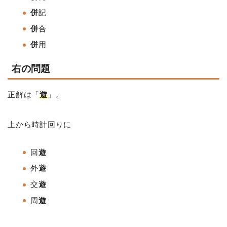
併
記
併
合
併
用
右の問題
正解は「
遊
」。
上から時計回りに
回
遊
外
遊
交
遊
周
遊