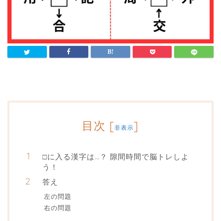
目次
[
]
非表示
□に入る漢字は…？ 隙間時間で脳トレしよ
う！
答え
左の問題
右の問題