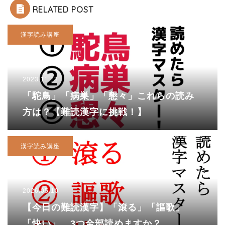
RELATED POST
漢字読み講座
2023.11.13
「駝鳥」「病巣」「懇々」これらの読み
方は？【難読漢字に挑戦！】
漢字読み講座
2026.05.10
【今日の難読漢字】「滾る」「謳歌」
「快い」。3つ全部読めますか？