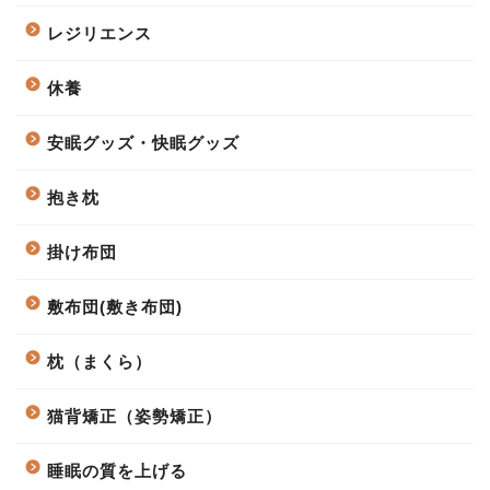
レジリエンス
休養
安眠グッズ・快眠グッズ
抱き枕
掛け布団
敷布団(敷き布団)
枕（まくら）
猫背矯正（姿勢矯正）
睡眠の質を上げる