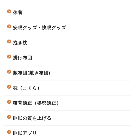
休養
安眠グッズ・快眠グッズ
抱き枕
掛け布団
敷布団(敷き布団)
枕（まくら）
猫背矯正（姿勢矯正）
睡眠の質を上げる
睡眠アプリ