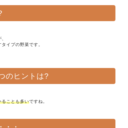
?
が、
すタイプの野菜です。
つのヒントは?
いることも多い
ですね。
・・・