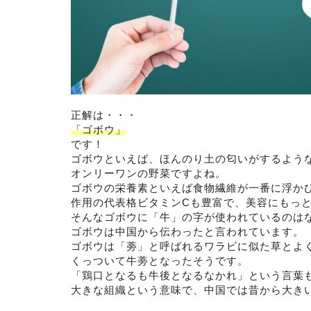
正解は・・・
「ゴボウ」
です！
ゴボウといえば、ほんのり土の匂いがするよう
オンリーワンの野菜ですよね。
ゴボウの栄養素といえば食物繊維が一番に浮か
作用の代表格ビタミンCも豊富で、美容にもっ
そんなゴボウに「牛」の字が使われているのは
ゴボウは中国から伝わったと言われています。
ゴボウは「蒡」と呼ばれるワラビに似た草とよ
くっついて牛蒡となったそうです。
「鶏口となるも牛後となるなかれ」という言葉
大きな組織という意味で、中国では昔から大き