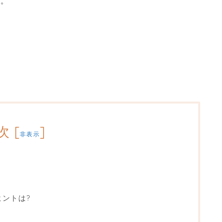
す。
次
[
]
非表示
ントは?
・