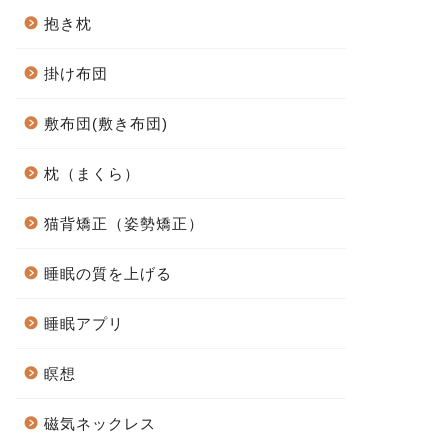
抱き枕
掛け布団
敷布団(敷き布団)
枕（まくら）
猫背矯正（姿勢矯正）
睡眠の質を上げる
睡眠アプリ
瞑想
磁気ネックレス