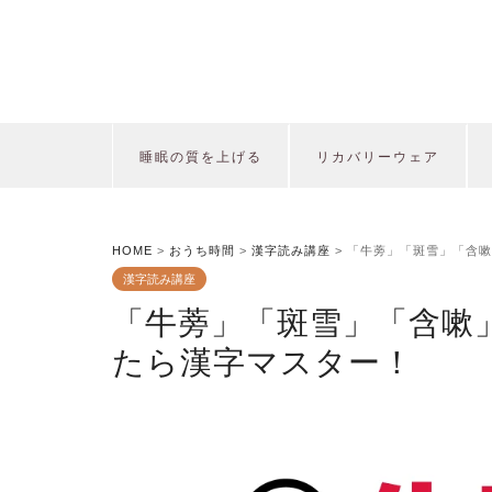
睡眠の質を上げる
リカバリーウェア
HOME
>
おうち時間
>
漢字読み講座
>
「牛蒡」「斑雪」「含嗽
漢字読み講座
「牛蒡」「斑雪」「含嗽
たら漢字マスター！