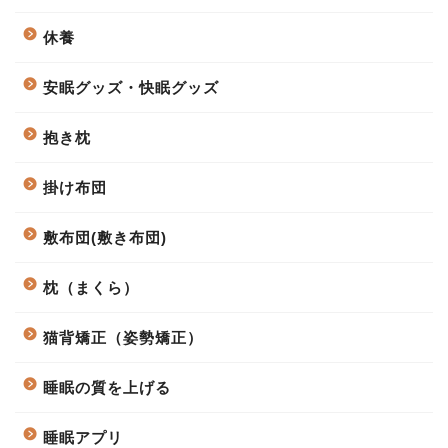
休養
安眠グッズ・快眠グッズ
抱き枕
掛け布団
敷布団(敷き布団)
枕（まくら）
猫背矯正（姿勢矯正）
睡眠の質を上げる
睡眠アプリ