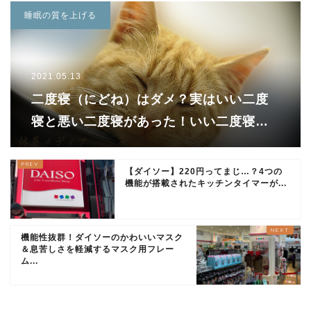
睡眠の質を上げる
2021.05.13
二度寝（にどね）はダメ？実はいい二度
寝と悪い二度寝があった！いい二度寝で
快適睡眠生活を送ろう！
【ダイソー】220円ってまじ…？4つの
機能が搭載されたキッチンタイマーが...
機能性抜群！ダイソーのかわいいマスク
＆息苦しさを軽減するマスク用フレー
ム...