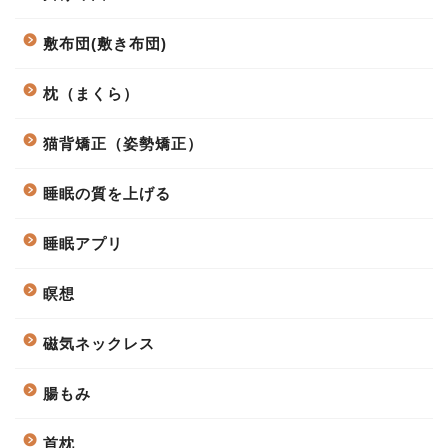
敷布団(敷き布団)
枕（まくら）
猫背矯正（姿勢矯正）
睡眠の質を上げる
睡眠アプリ
瞑想
磁気ネックレス
腸もみ
首枕