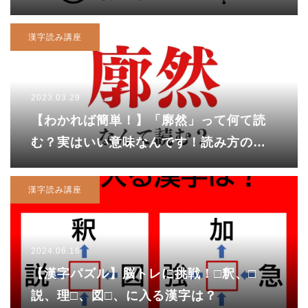
漢字読み講座
2023.03.29
【わかれば簡単！】「廓然」って何て読
む？実はいい意味なんです！読み方の正
解は……
漢字読み講座
2024.06.16
【漢字パズル】脳トレに挑戦！□釈、□
説、理□、図□、に入る漢字は？