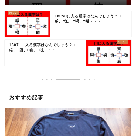
1805□に入る漢字はなんでしょう？□
威、□迫、□喝、□嚇・・・
1807□に入る漢字はなんでしょう？□
縮、□固、□集、□視・・・
おすすめ記事