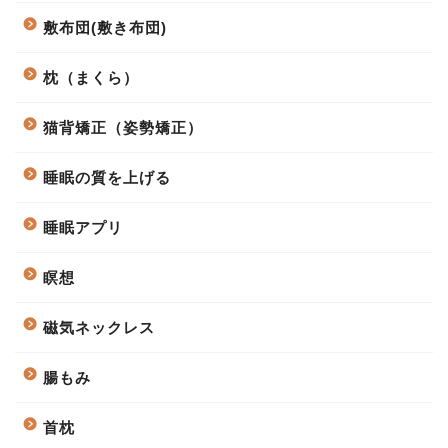
敷布団(敷き布団)
枕（まくら）
猫背矯正（姿勢矯正）
睡眠の質を上げる
睡眠アプリ
瞑想
磁気ネックレス
腸もみ
首枕