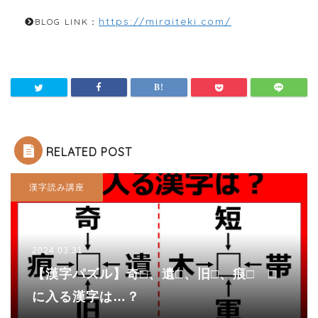
https://miraiteki.com/
BLOG LINK：
RELATED POST
漢字読み講座
2024.03.31
【漢字パズル】奇□、遺□、旧□、痕□ □
に入る漢字は…？