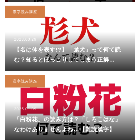
漢字読み講座
2023.03.29
【名は体を表す!?】「尨犬」って何て読
む？知るとほっこりしてしまう正解
は……？
漢字読み講座
2025.01.09
「白粉花」の読み方は？「しろこはな」
なわけありませんよね…【難読漢字】