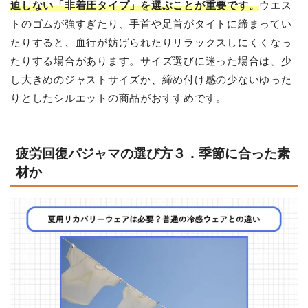
迫しない「非着圧タイプ」を選ぶことが重要です。
ウエス
トのゴムが強すぎたり、手首や足首がタイトに締まってい
たりすると、血行が妨げられたりリラックスしにくくなっ
たりする場合があります。サイズ選びに迷った場合は、少
し大きめのジャストサイズか、締め付け感の少ないゆった
りとしたシルエットの商品がおすすめです。
疲労回復パジャマの選び方３．季節に合った素
材か