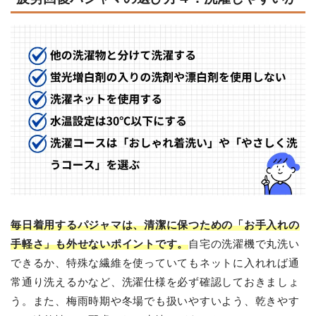
毎日着用するパジャマは、清潔に保つための「お手入れの
手軽さ」も外せないポイントです。
自宅の洗濯機で丸洗い
できるか、特殊な繊維を使っていてもネットに入れれば通
常通り洗えるかなど、洗濯仕様を必ず確認しておきましょ
う。また、梅雨時期や冬場でも扱いやすいよう、乾きやす