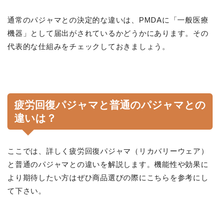
通常のパジャマとの決定的な違いは、PMDAに「一般医療
機器」として届出がされているかどうかにあります。その
代表的な仕組みをチェックしておきましょう。
疲労回復パジャマと普通のパジャマとの
違いは？
ここでは、詳しく疲労回復パジャマ（リカバリーウェア）
と普通のパジャマとの違いを解説します。機能性や効果に
より期待したい方はぜひ商品選びの際にこちらを参考にし
て下さい。