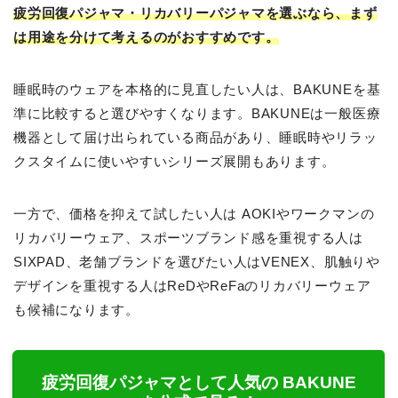
疲労回復パジャマ・リカバリーパジャマを選ぶなら、まず
は用途を分けて考えるのがおすすめです。
睡眠時のウェアを本格的に見直したい人は、BAKUNEを基
準に比較すると選びやすくなります。BAKUNEは一般医療
機器として届け出られている商品があり、睡眠時やリラッ
クスタイムに使いやすいシリーズ展開もあります。
一方で、価格を抑えて試したい人は AOKIやワークマンの
リカバリーウェア、スポーツブランド感を重視する人は
SIXPAD、老舗ブランドを選びたい人はVENEX、肌触りや
デザインを重視する人はReDやReFaのリカバリーウェア
も候補になります。
疲労回復パジャマとして人気の BAKUNE