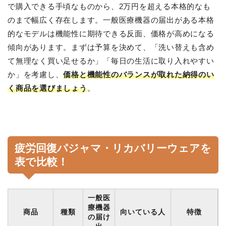
で購入できる手頃なものから、2万円を超える本格的なも
のまで幅広く存在します。一般医療機器の届出がある本格
的なモデルは機能性に期待できる反面、価格が高めになる
傾向があります。まずは予算を決めて、「洗い替えも含め
て無理なく買い足せるか」「毎日の生活に取り入れやすい
か」を考慮し、
価格と機能性のバランスが取れた納得のい
く商品を選びましょう
。
疲労回復パジャマ・リカバリーウェアを
表で比較！
一般医
療機器
商品
種類
向いている人
特徴
の届け