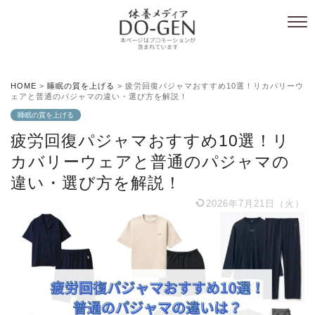
HOME
>
睡眠の質を上げる
>
疲労回復パジャマおすすめ10選！リカバリーウ
ェアと普通のパジャマの違い・選び方を解説！
睡眠の質を上げる
疲労回復パジャマおすすめ10選！リ
カバリーウェアと普通のパジャマの
違い・選び方を解説！
2026年7月21日（火）