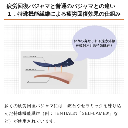
疲労回復パジャマと普通のパジャマとの違い
１．特殊機能繊維による疲労回復効果の仕組み
多くの疲労回復パジャマには、鉱石やセラミックを練り込
んだ特殊機能繊維（例：TENTIALの「SELFLAME®」な
ど）が使用されています。