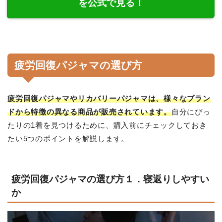
を公式で見る！
疲労回復パジャマの選び方
疲労回復パジャマやリカバリーパジャマは、様々なブラン
ドから特徴の異なる商品が販売されています。
自分にぴっ
たりの1着を見つけるために、購入前にチェックしておき
たい5つのポイントを解説します。
疲労回復パジャマの選び方１．寝返りしやすい
か