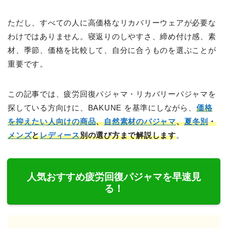
ただし、すべての人に高価格なリカバリーウェアが必要な
わけではありません。寝返りのしやすさ、締め付け感、素
材、季節、価格を比較して、自分に合うものを選ぶことが
重要です。
この記事では、疲労回復パジャマ・リカバリーパジャマを
探している方向けに、BAKUNE を基準にしながら、
価格
を抑えたい人向けの商品
、
自然素材のパジャマ
、
夏冬別
・
メンズ
と
レディース
別の選び方まで解説します
。
人気おすすめ疲労回復パジャマを早速見
る！