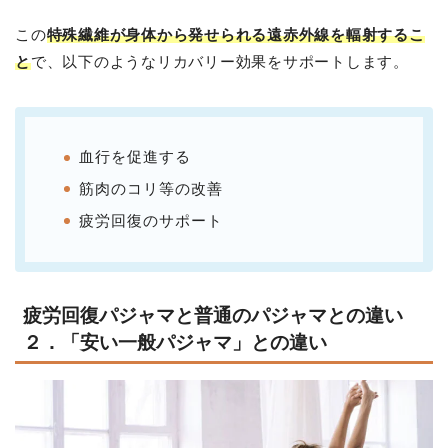
この
特殊繊維が身体から発せられる遠赤外線を輻射するこ
と
で、以下のようなリカバリー効果をサポートします。
血行を促進する
筋肉のコリ等の改善
疲労回復のサポート
疲労回復パジャマと普通のパジャマとの違い
２．「安い一般パジャマ」との違い