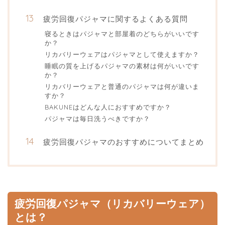
疲労回復パジャマに関するよくある質問
寝るときはパジャマと部屋着のどちらがいいです
か？
リカバリーウェアはパジャマとして使えますか？
睡眠の質を上げるパジャマの素材は何がいいです
か？
リカバリーウェアと普通のパジャマは何が違いま
すか？
BAKUNEはどんな人におすすめですか？
パジャマは毎日洗うべきですか？
疲労回復パジャマのおすすめについてまとめ
疲労回復パジャマ（リカバリーウェア）
とは？