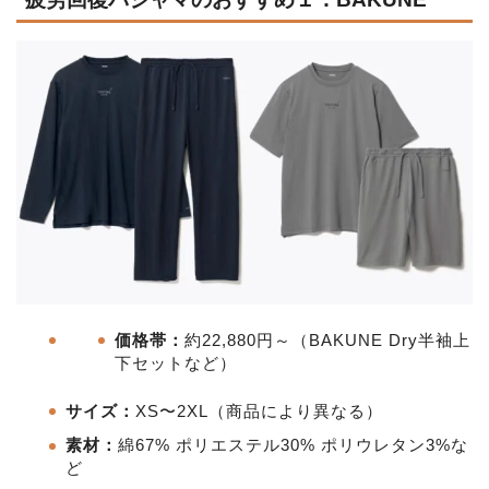
価格帯：
約22,880円～（BAKUNE Dry半袖上
下セットなど）
サイズ：
XS〜2XL（商品により異なる）
素材：
綿67% ポリエステル30% ポリウレタン3%な
ど