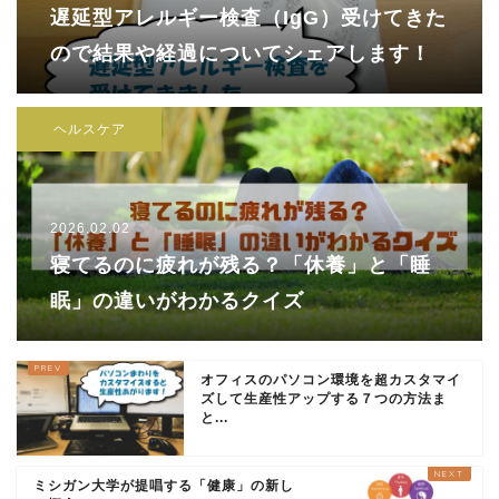
遅延型アレルギー検査（IgG）受けてきた
ので結果や経過についてシェアします！
ヘルスケア
2026.02.02
寝てるのに疲れが残る？「休養」と「睡
眠」の違いがわかるクイズ
オフィスのパソコン環境を超カスタマイ
ズして生産性アップする７つの方法ま
と...
ミシガン大学が提唱する「健康」の新し