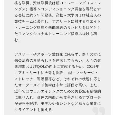
格を取得。資格取得後は筋力トレーニング（ストレ
ングス）指導＆コンディショニング調整を専門とす
る会社に約５年間勤務。高校～大学および社会人の
競技チームに帯同し、アスリートに対するウエイト
トレーニング指導や機能障害のリハビリを目的とし
たファンクショナルトレーニング指導の経験も積
む。
アスリートやスポーツ愛好家に限らず、多くの方に
鍼灸治療の素晴らしさを体感してもらい、人々の健
康増進およびQOLの向上に貢献するため、2015年
にアキュリート祐天寺を開設。 鍼・マッサージ・
ストレッチ・運動指導など、それぞれの状態に応じ
たオーダーメイド施術は非常に評価が高い。また、
近年ではウェルエイジングのための美容鍼も積極的
に取り入れ、身体の内面から改善させるアプローチ
が好評を呼び、モデルやタレントなど様々な業界に
クライアントを抱える。