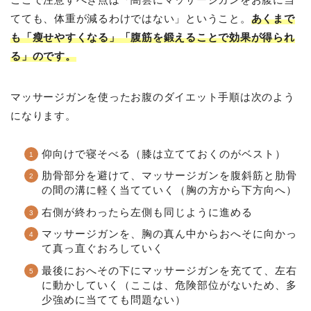
てても、体重が減るわけではない」ということ。
あくまで
も「瘦せやすくなる」「腹筋を鍛えることで効果が得られ
る」のです。
マッサージガンを使ったお腹のダイエット手順は次のよう
になります。
仰向けで寝そべる（膝は立てておくのがベスト）
肋骨部分を避けて、マッサージガンを腹斜筋と肋骨
の間の溝に軽く当てていく（胸の方から下方向へ）
右側が終わったら左側も同じように進める
マッサージガンを、胸の真ん中からおへそに向かっ
て真っ直ぐおろしていく
最後におへその下にマッサージガンを充てて、左右
に動かしていく（ここは、危険部位がないため、多
少強めに当てても問題ない）